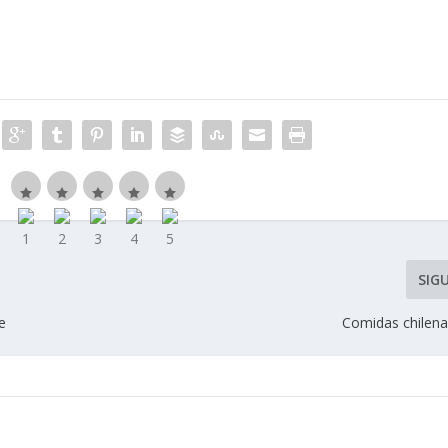
SIG
e
Comidas chilena