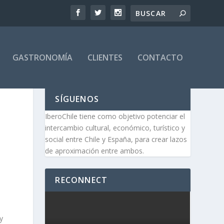
GASTRONOMÍA
CLIENTES
CONTACTO
SÍGUENOS
IberoChile tiene como objetivo potenciar el
intercambio cultural, económico, turístico y
social entre Chile y España, para crear lazos
de aproximación entre ambos.
RECONNECT
y