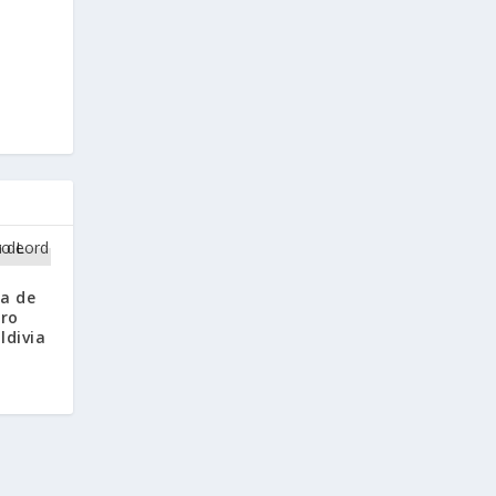
ca de
tro
ldivia