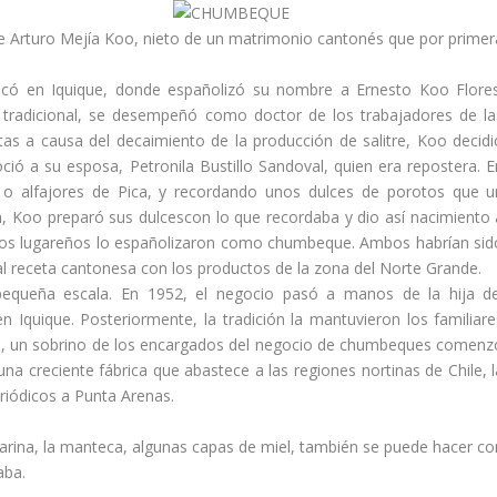
e Arturo Mejía Koo, nieto de un matrimonio cantonés que por primer
icó en Iquique, donde españolizó su nombre a Ernesto Koo Flores
tradicional, se desempeñó como doctor de los trabajadores de la
éstas a causa del decaimiento de la producción de salitre, Koo decidi
ó a su esposa, Petronila Bustillo Sandoval, quien era repostera. E
s o alfajores de Pica, y recordando unos dulces de porotos que u
 Koo preparó sus dulcescon lo que recordaba y dio así nacimiento 
 los lugareños lo españolizaron como chumbeque. Ambos habrían sid
al receta cantonesa con los productos de la zona del Norte Grande.
pequeña escala. En 1952, el negocio pasó a manos de la hija de
en Iquique. Posteriormente, la tradición la mantuvieron los familiare
970, un sobrino de los encargados del negocio de chumbeques comenz
na creciente fábrica que abastece a las regiones nortinas de Chile, l
riódicos a Punta Arenas.
arina, la manteca, algunas capas de miel, también se puede hacer co
aba.