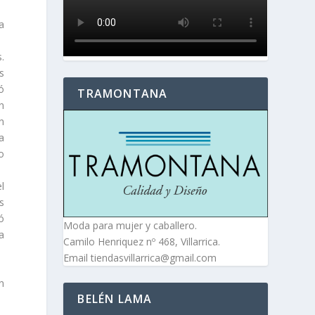
a
.
s
ó
TRAMONTANA
n
n
a
o
l
s
ó
Moda para mujer y caballero.
a
Camilo Henriquez nº 468, Villarrica.
Email tiendasvillarrica@gmail.com
n
BELÉN LAMA