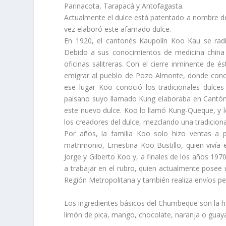
Parinacota, Tarapacá y Antofagasta.
Actualmente el dulce está patentado a nombre d
vez elaboró este afamado dulce.
En 1920, el cantonés Kaupolín Koo Kau se rad
Debido a sus conocimientos de medicina china 
oficinas salitreras. Con el cierre inminente de 
emigrar al pueblo de Pozo Almonte, donde conoci
ese lugar Koo conoció los tradicionales dulce
paisano suyo llamado Kung elaboraba en Cantón,
este nuevo dulce. Koo lo llamó Kung-Queque, y
los creadores del dulce, mezclando una tradicion
Por años, la familia Koo solo hizo ventas a 
matrimonio, Ernestina Koo Bustillo, quien vivía 
Jorge y Gilberto Koo y, a finales de los años 1
a trabajar en el rubro, quien actualmente posee u
Región Metropolitana y también realiza envíos pe
Los ingredientes básicos del Chumbeque son la h
limón de pica, mango, chocolate, naranja o guay