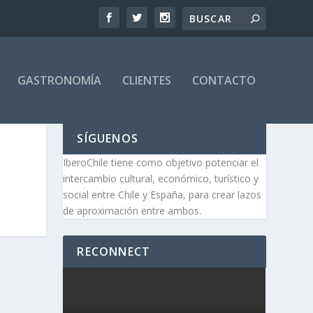
GASTRONOMÍA
CLIENTES
CONTACTO
SÍGUENOS
IberoChile tiene como objetivo potenciar el
intercambio cultural, económico, turístico y
social entre Chile y España, para crear lazos
de aproximación entre ambos.
RECONNECT